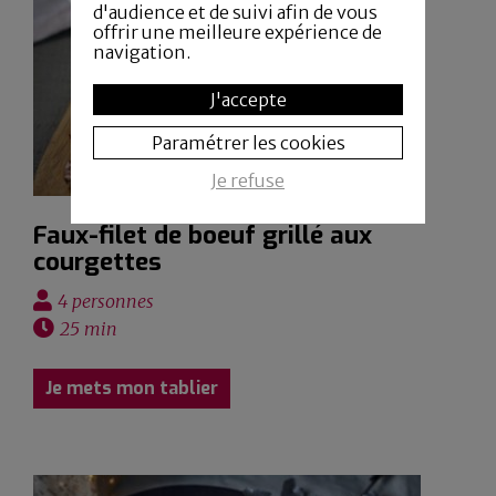
d'audience et de suivi afin de vous
offrir une meilleure expérience de
navigation.
J'accepte
Paramétrer les cookies
Je refuse
Faux-filet de boeuf grillé aux
courgettes
4 personnes
25 min
Je mets mon tablier