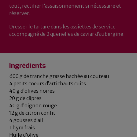
tout, rectifier l’assaisonnement si nécessaire et
réserver.
Dresser le tartare dans les assiettes de service
accompagné de 2 quenelles de caviar d’aubergine.
Ingrédients
600 g de tranche grasse hachée au couteau
4 petits coeurs d’artichauts cuits
40 g d’olives noires
20 g de câpres
40 g d’oignon rouge
12 g de citron confit
4 gousses d’ail
Thym frais
Huile d’olive